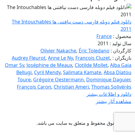
دانلود فیلم دوبله فارسی دست نیافتنی ها The Intouchables
2011
محصول :
France
سال تولید : 2011
کارگردان :
Éric Toledano
,
Olivier Nakache
بازیگران :
,
François Cluzet
,
Anne Le Ny
,
Audrey Fleurot
Omar Sy
,
Joséphine de Meaux
,
Clotilde Mollet
,
Alba Gaïa
Bellugi
,
Cyril Mendy
,
Salimata Kamate
,
Absa Diatou
Toure
,
Grégoire Oestermann
,
Dominique Daguier
,
François Caron
,
Christian Ameri
,
Thomas Solivérès
دانلود و اطلاعات بیشتر
مشاهده آثار بیشتر
تمامی حقوق محفوظ و متعلق به سایت
می باشد.