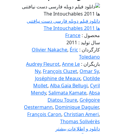
دانلود فیلم دوبله فارسی دست نیافتنی
ها The Intouchables 2011
محصول :
France
سال تولید : 2011
کارگردان :
Éric
,
Olivier Nakache
Toledano
بازیگران :
Anne Le
,
Audrey Fleurot
Ny
,
François Cluzet
,
Omar Sy
,
Joséphine de Meaux
,
Clotilde
Mollet
,
Alba Gaïa Bellugi
,
Cyril
Mendy
,
Salimata Kamate
,
Absa
Diatou Toure
,
Grégoire
Oestermann
,
Dominique Daguier
,
François Caron
,
Christian Ameri
,
Thomas Solivérès
دانلود و اطلاعات بیشتر