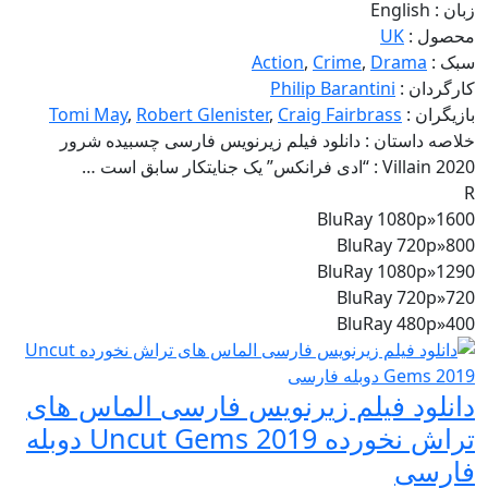
زبان :
English
محصول :
UK
سبک :
Drama
,
Crime
,
Action
کارگردان :
Philip Barantini
بازیگران :
Craig Fairbrass
,
Robert Glenister
,
Tomi May
خلاصه داستان :
دانلود فیلم زیرنویس فارسی چسبیده شرور
Villain 2020 : “ادی فرانکس” یک جنایتکار سابق است …
R
BluRay 1080p
»
1600
BluRay 720p
»
800
BluRay 1080p
»
1290
BluRay 720p
»
720
BluRay 480p
»
400
دانلود فیلم زیرنویس فارسی الماس های
تراش نخورده Uncut Gems 2019 دوبله
فارسی