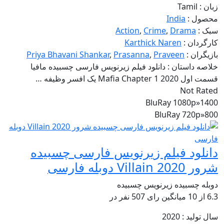
زبان :
Tamil
محصول :
India
سبک :
Drama
,
Crime
,
Action
کارگردان :
Karthick Naren
بازیگران :
Praveen
,
Prasanna
,
Priya Bhavani Shankar
خلاصه داستان :
دانلود فیلم زیرنویس فارسی چسبیده مافیا
قسمت اول Mafia Chapter 1 2020 یک افسر وظیفه …
Not Rated
BluRay 1080p
»
1400
BluRay 720p
»
800
دانلود فیلم زیرنویس فارسی چسبیده
شرور Villain 2020 دوبله فارسی
دوبله چسبیده
زیرنویس چسبیده
6.3
از
10 میانگین رای
507
نفر در
سال تولید :
2020