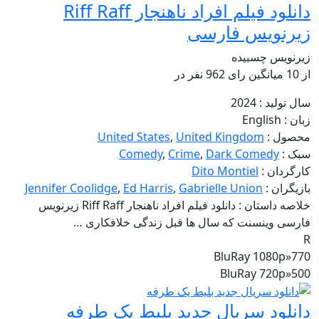
دانلود فیلم افراد ناهنجار Riff Raff
زیرنویس فارسی
زیرنویس چسبیده
از
10 میانگین رای
962
نفر در
سال تولید :
2024
زبان :
English
محصول :
United Kingdom
,
United States
سبک :
Dark Comedy
,
Crime
,
Comedy
کارگردان :
Dito Montiel
بازیگران :
Gabrielle Union
,
Ed Harris
,
Jennifer Coolidge
خلاصه داستان :
دانلود فیلم افراد ناهنجار Riff Raff زیرنویس
فارسی وینسنت که سال ها قبل زندگی خلافکاری …
R
BluRay 1080p
»
770
BluRay 720p
»
500
دانلود سریال جدید بلیط یک طرفه