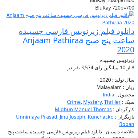
BluRay 1080p
»
1500
BluRay 720p
»
700
دانلود فیلم زیرنویس فارسی چسبیده
ساعت پنج صبح Anjaam Pathiraa
2020
زیرنویس چسبیده
8
از
10 میانگین رای
3,574
نفر در
سال تولید :
2020
زبان :
Malayalam
محصول :
India
سبک :
Thriller
,
Mystery
,
Crime
کارگردان :
Midhun Manuel Thomas
بازیگران :
Kunchacko
,
Jinu Joseph
,
Unnimaya Prasad
Boban
خلاصه داستان :
دانلود فیلم زیرنویس فارسی چسبیده ساعت پنج