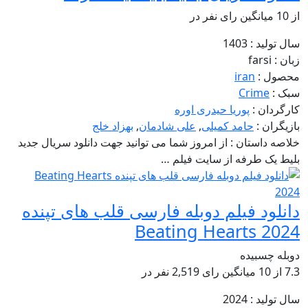
از
10 میانگین رای
نفر در
سال تولید :
1403
زبان :
farsi
محصول :
iran
سبک :
Crime
کارگردان :
پوریا حیدری اوره
بازیگران :
حامد کمیلی
,
علی شادمان
,
بهزاد خلج
خلاصه داستان :
از امروز شما می توانید جهت دانلود سریال جدید
بلیط یک طرفه از سایت فیلم …
دانلود فیلم دوبله فارسی قلب‌ های تپنده
Beating Hearts 2024
دوبله چسبیده
7.3
از
10 میانگین رای
2,519
نفر در
سال تولید :
2024