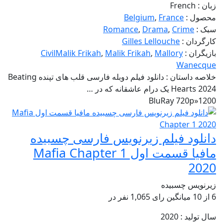
زبان :
French
محصول :
France
,
Belgium
سبک :
Crime
,
Drama
,
Romance
کارگردان :
Gilles Lellouche
بازیگران :
Mallory
,
Malik Frikah
,
CivilMalik Frikah
Wanecque
خلاصه داستان :
دانلود فیلم دوبله فارسی قلب‌ های تپنده Beating
Hearts 2024 یک درام عاشقانه که در …
BluRay 720p
»
1200
دانلود فیلم زیرنویس فارسی چسبیده
مافیا قسمت اول Mafia Chapter 1
2020
زیرنویس چسبیده
6
از
10 میانگین رای
1,065
نفر در
سال تولید :
2020