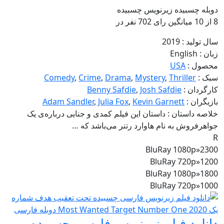
دوبله چسبیده
زیرنویس چسبیده
8
از
10 میانگین رای
702
نفر در
سال تولید :
2019
زبان :
English
محصول :
USA
سبک :
Thriller
,
Mystery
,
Drama
,
Crime
,
Comedy
کارگردان :
Josh Safdie
,
Benny Safdie
بازیگران :
Kevin Garnett
,
Julia Fox
,
Adam Sandler
خلاصه داستان :
داستان این فیلم کمدی و جنایی درباره‌ی یک
جواهرفروش به نام هاوارد رتنر می‌باشد که …
R
BluRay 1080p
»
2300
BluRay 720p
»
1200
BluRay 1080p
»
1800
BluRay 720p
»
1000
دانلود فیلم زیرنویس فارسی چسبیده