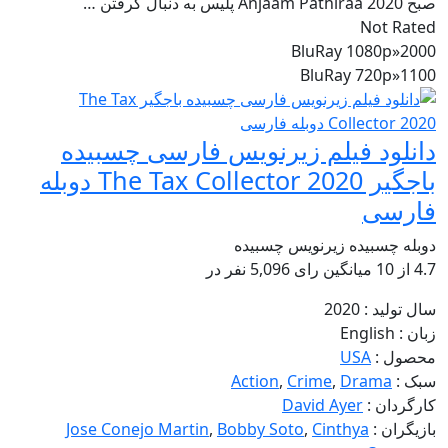
صبح Anjaam Pathiraa 2020 پلیس به دنبال گرفتن …
Not Rated
BluRay 1080p
»
2000
BluRay 720p
»
1100
دانلود فیلم زیرنویس فارسی چسبیده
باجگیر The Tax Collector 2020 دوبله
فارسی
دوبله چسبیده
زیرنویس چسبیده
4.7
از
10 میانگین رای
5,096
نفر در
سال تولید :
2020
زبان :
English
محصول :
USA
سبک :
Drama
,
Crime
,
Action
کارگردان :
David Ayer
بازیگران :
Cinthya
,
Bobby Soto
,
Jose Conejo Martin