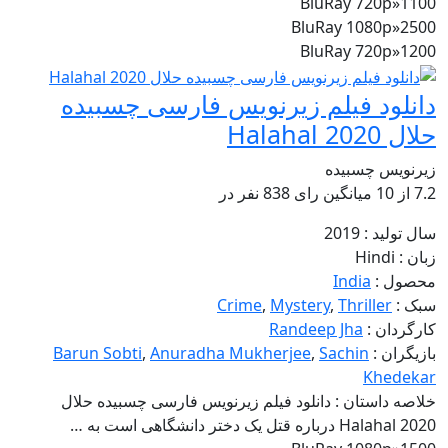
BluRay 720p
»
1100
BluRay 1080p
»
2500
BluRay 720p
»
1200
دانلود فیلم زیرنویس فارسی چسبیده
حلال Halahal 2020
زیرنویس چسبیده
7.2
از
10 میانگین رای
838
نفر در
سال تولید :
2019
زبان :
Hindi
محصول :
India
سبک :
Thriller
,
Mystery
,
Crime
کارگردان :
Randeep Jha
بازیگران :
Sachin
,
Anuradha Mukherjee
,
Barun Sobti
Khedekar
خلاصه داستان :
دانلود فیلم زیرنویس فارسی چسبیده حلال
Halahal 2020 درباره قتل یک دختر دانشگاهی است به …