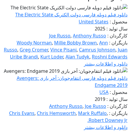
دانلود فیلم دوبله فارسی دولت الکتریک The Electric State
محصول :
United States
سال تولید : 2025
کارگردان :
Anthony Russo
,
Joe Russo
بازیگران :
Ann
,
Millie Bobby Brown
,
Woody Norman
Russo
,
Greg Cromer
,
Vince Pisani
,
Camrus Johnson
,
Juan
Uribe Brandi
,
Kurt Loder
,
Alan Tudyk
,
Roshni Edwards
دانلود و اطلاعات بیشتر
دانلود فیلم دوبله فارسی انتقام‌جویان: آخر بازی Avengers:
Endgame 2019
محصول :
USA
سال تولید : 2019
کارگردان :
Joe Russo
,
Anthony Russo
بازیگران :
,
Mark Ruffalo
,
Chris Hemsworth
,
Chris Evans
Robert Downey Jr.
دانلود و اطلاعات بیشتر