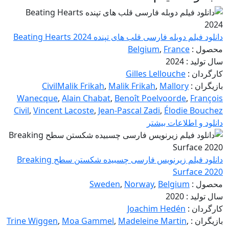
دانلود فیلم دوبله فارسی قلب‌ های تپنده Beating Hearts 2024
محصول :
France
,
Belgium
سال تولید : 2024
کارگردان :
Gilles Lellouche
بازیگران :
Mallory
,
Malik Frikah
,
CivilMalik Frikah
Wanecque
,
Alain Chabat
,
Benoît Poelvoorde
,
François
Civil
,
Vincent Lacoste
,
Jean-Pascal Zadi
,
Élodie Bouchez
دانلود و اطلاعات بیشتر
دانلود فیلم زیرنویس فارسی چسبیده شکستن سطح Breaking
Surface 2020
محصول :
Belgium
,
Norway
,
Sweden
سال تولید : 2020
کارگردان :
Joachim Hedén
بازیگران :
,
Madeleine Martin
,
Moa Gammel
,
Trine Wiggen