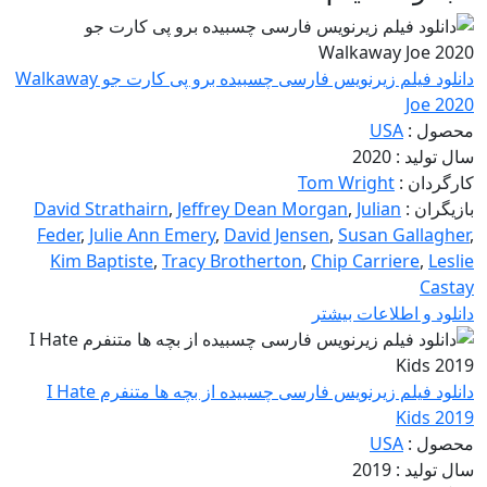
دانلود فیلم زیرنویس فارسی چسبیده برو پی کارت جو Walkaway
Joe 2020
محصول :
USA
سال تولید : 2020
کارگردان :
Tom Wright
بازیگران :
Julian
,
Jeffrey Dean Morgan
,
David Strathairn
Feder
,
Julie Ann Emery
,
David Jensen
,
Susan Gallagher
,
Kim Baptiste
,
Tracy Brotherton
,
Chip Carriere
,
Leslie
Castay
دانلود و اطلاعات بیشتر
دانلود فیلم زیرنویس فارسی چسبیده از بچه ها متنفرم I Hate
Kids 2019
محصول :
USA
سال تولید : 2019