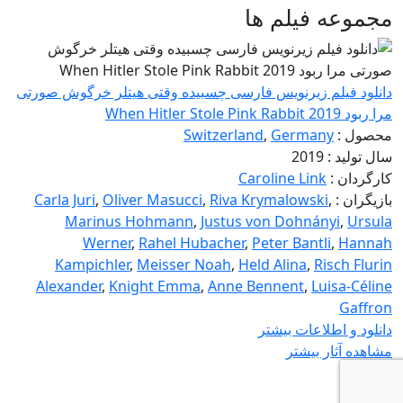
مجموعه فیلم ها
دانلود فیلم زیرنویس فارسی چسبیده وقتی هیتلر خرگوش صورتی
مرا ربود When Hitler Stole Pink Rabbit 2019
محصول :
Germany
,
Switzerland
سال تولید : 2019
کارگردان :
Caroline Link
بازیگران :
,
Riva Krymalowski
,
Oliver Masucci
,
Carla Juri
Marinus Hohmann
,
Justus von Dohnányi
,
Ursula
Werner
,
Rahel Hubacher
,
Peter Bantli
,
Hannah
Kampichler
,
Meisser Noah
,
Held Alina
,
Risch Flurin
Alexander
,
Knight Emma
,
Anne Bennent
,
Luisa-Céline
Gaffron
دانلود و اطلاعات بیشتر
مشاهده آثار بیشتر