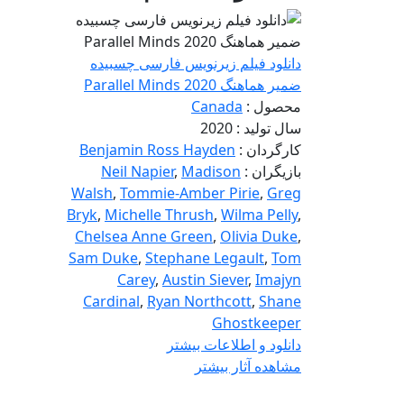
دانلود فیلم زیرنویس فارسی چسبیده
ضمیر هماهنگ Parallel Minds 2020
محصول :
Canada
سال تولید : 2020
کارگردان :
Benjamin Ross Hayden
بازیگران :
Madison
,
Neil Napier
Walsh
,
Tommie-Amber Pirie
,
Greg
Bryk
,
Michelle Thrush
,
Wilma Pelly
,
Chelsea Anne Green
,
Olivia Duke
,
Sam Duke
,
Stephane Legault
,
Tom
Carey
,
Austin Siever
,
Imajyn
Cardinal
,
Ryan Northcott
,
Shane
Ghostkeeper
دانلود و اطلاعات بیشتر
مشاهده آثار بیشتر